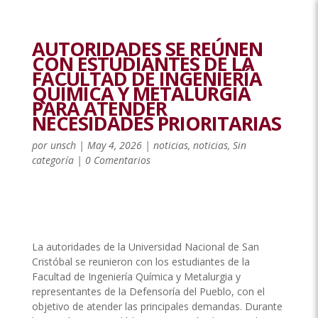
AUTORIDADES SE REÚNEN
CON ESTUDIANTES DE LA
FACULTAD DE INGENIERÍA
QUÍMICA Y METALURGIA
PARA ATENDER
NECESIDADES PRIORITARIAS
por
unsch
|
May 4, 2026
|
noticias
,
noticias
,
Sin
categoría
|
0 Comentarios
La autoridades de la Universidad Nacional de San
Cristóbal se reunieron con los estudiantes de la
Facultad de Ingeniería Química y Metalurgia y
representantes de la Defensoría del Pueblo, con el
objetivo de atender las principales demandas. Durante